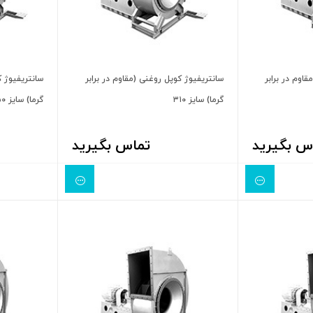
اوم در برابر
سانتریفیوژ کوپل روغنی (مقاوم در برابر
سانتریفیوژ ک
گرما) سایز ۳۱۰
گرما) سایز ۳۵۰
س بگیرید
تماس بگیرید