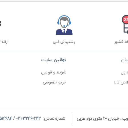
اط کشور
پشتیبانی فنی
ارائه 
ان
قوانین سایت
اول
شرایط و قوانین
ندن کالا
حریم خصوصی
 متری دوم غربی
شماره تماس:
041-32460242 / 041-35514684