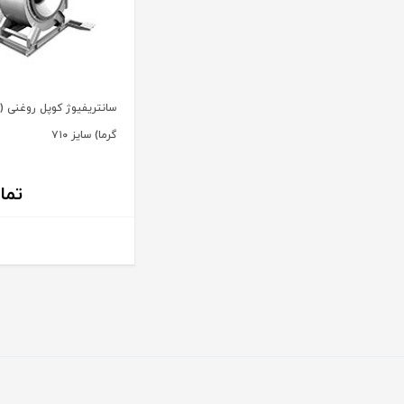
سانتریفیوژ کوپل روغنی (مق
گرما) سایز ۷۱۰
تما