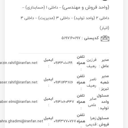
(واحد فروش و مهندسی)
– داخلی ۱ (حسابداری) –
داخلی ۲ (واحد تولید) – داخلی ۳ (مدیریت) – داخلی ۴
(انبار)
کدپستی :
۵۱۹۷۱۶۰۱۹۷
تلفن
مدیر
فرزین
ایمیل
همراه
۰۹۱۴۳۰۱۰۱۹۹
arzin.rahif@iranfan.net
عامل :
رهیف
:
:
مدیر
تلفن
ناصر
ایمیل
شعبه
همراه
۰۹۱۴۱۱۴۳۸۱۶
aser.rahif@iranfan.net
رهیف
:
تبریز :
:
مسئول
تلفن
صابر
ایمیل
واحد
همراه
۰۹۱۴۱۰۶۰۴۴۷
aber.elmi@iranfan.net
علمی
:
تولید :
:
تلفن
مسئول
زهرا
ایمیل
همراه
۰۹۱۴۳۷۷۰۷۶۷
ahra.ghadimi@iranfan.net
فروش :
قدیمی
:
: